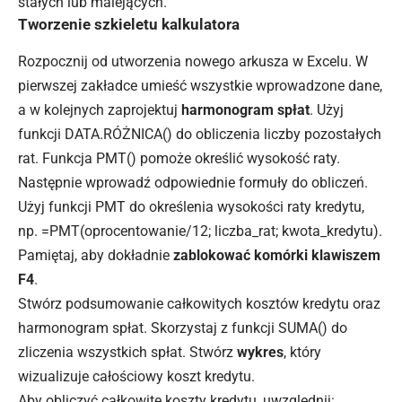
stałych lub malejących.
Tworzenie szkieletu kalkulatora
Rozpocznij od utworzenia nowego arkusza w Excelu. W
pierwszej zakładce umieść wszystkie wprowadzone dane,
a w kolejnych zaprojektuj
harmonogram spłat
. Użyj
funkcji DATA.RÓŻNICA() do obliczenia liczby pozostałych
rat. Funkcja PMT() pomoże określić wysokość raty.
Następnie wprowadź odpowiednie formuły do obliczeń.
Użyj funkcji PMT do określenia wysokości raty kredytu,
np. =PMT(oprocentowanie/12; liczba_rat; kwota_kredytu).
Pamiętaj, aby dokładnie
zablokować komórki klawiszem
F4
.
Stwórz podsumowanie całkowitych kosztów kredytu oraz
harmonogram spłat. Skorzystaj z funkcji SUMA() do
zliczenia wszystkich spłat. Stwórz
wykres
, który
wizualizuje całościowy koszt kredytu.
Aby obliczyć całkowite koszty kredytu, uwzględnij: