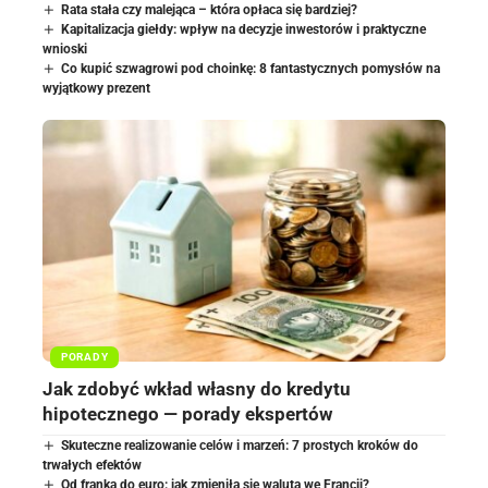
Rata stała czy malejąca – która opłaca się bardziej?
Kapitalizacja giełdy: wpływ na decyzje inwestorów i praktyczne
wnioski
Co kupić szwagrowi pod choinkę: 8 fantastycznych pomysłów na
wyjątkowy prezent
PORADY
Jak zdobyć wkład własny do kredytu
hipotecznego — porady ekspertów
Skuteczne realizowanie celów i marzeń: 7 prostych kroków do
trwałych efektów
Od franka do euro: jak zmieniła się waluta we Francji?