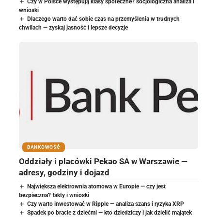
Czy w Polsce występują klasy społeczne? socjologiczna analiza i
wnioski
Dlaczego warto dać sobie czas na przemyślenia w trudnych
chwilach — zyskaj jasność i lepsze decyzje
BANKOWOŚĆ
Oddziały i placówki Pekao SA w Warszawie —
adresy, godziny i dojazd
Największa elektrownia atomowa w Europie — czy jest
bezpieczna? fakty i wnioski
Czy warto inwestować w Ripple — analiza szans i ryzyka XRP
Spadek po bracie z dziećmi — kto dziedziczy i jak dzielić majątek