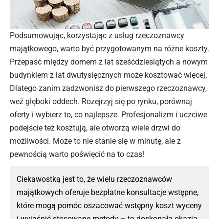
Podsumowując, korzystając z usług rzeczoznawcy
majątkowego, warto być przygotowanym na różne koszty.
Przepaść między domem z lat sześćdziesiątych a nowym
budynkiem z lat dwutysięcznych może kosztować więcej.
Dlatego zanim zadzwonisz do pierwszego rzeczoznawcy,
weź głęboki oddech. Rozejrzyj się po rynku, porównaj
oferty i wybierz to, co najlepsze. Profesjonalizm i uczciwe
podejście też kosztują, ale otworzą wiele drzwi do
możliwości. Może to nie stanie się w minutę, ale z
pewnością warto poświęcić na to czas!
Ciekawostką jest to, że wielu rzeczoznawców
majątkowych oferuje bezpłatne konsultacje wstępne,
które mogą pomóc oszacować wstępny koszt wyceny
i wyjaśnić stosowane metody – to doskonała okazja,